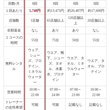
回数/月
8回
8回
8回
8回
１回あたり
5,748円
約13,475円
約20,487円
約17,600円
120店舗以
店舗数
1店舗
65店舗以上
20店舗以上
上
全額返金
なし
あり
あり
なし
１コースの
55分
75分
50分
55分
時間
ウェア、
ウエア、靴
シュー
下、シュー
ウエア、タ
ズ、プロ
ウエア、タ
無料レンタ
ズ、タオ
オル、ミネ
テイン、
オル、プロ
ル
ル、水素
ラルウォー
ミネラル
テイン
水、プロテ
ター
ウォータ
イン
ー
10:00～
07:00～
07:00～
10:00～
営業時間
22:00
24:00
23:00
22:00
トレーナー
可能
可能
記載なし
記載なし
の女性希望