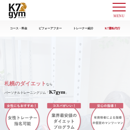
MENU
コース・料金
ビフォーアフター
トレーナー紹介
K7運転代行
札幌のダイエット
なら
K7gym
パーソナルトレーニングジム「
」